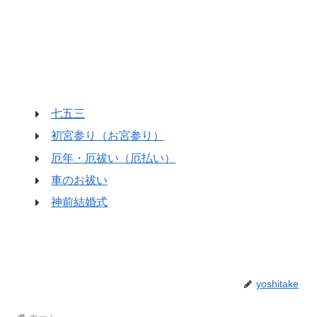
七五三
初宮参り（お宮参り）
厄年・厄祓い（厄払い）
車のお祓い
神前結婚式
yoshitake