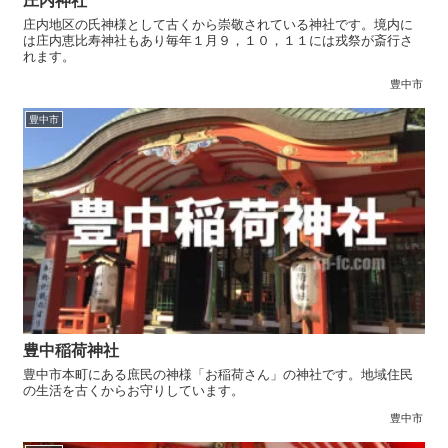
庄内神社
庄内地区の氏神様として古くから崇敬されている神社です。境内に
は庄内恵比寿神社もあり毎年１月９，１０，１１には戎祭が斎行さ
れます。
豊中市
豊中市
豊中稲荷神社
豊中市本町にある庶民の神様「お稲荷さん」の神社です。地域住民
の生活を古くからお守りしています。
豊中市