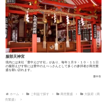
豊中市
服部天神宮
境内には末社「豊中えびす社」があり、毎年１月９・１０・１１日
の服部えびす祭には豊中のえべっさんとして多くの参拝者が商売繁
盛を願い訪れます。
豊中市
ホーム
ご利益で探す
商売繁盛
大阪府（商
売繁盛）