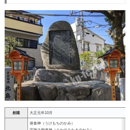
創建
大正元年10月
保食神（うけもちのかみ）
宇迦之御魂神（うかのみたまのかみ）