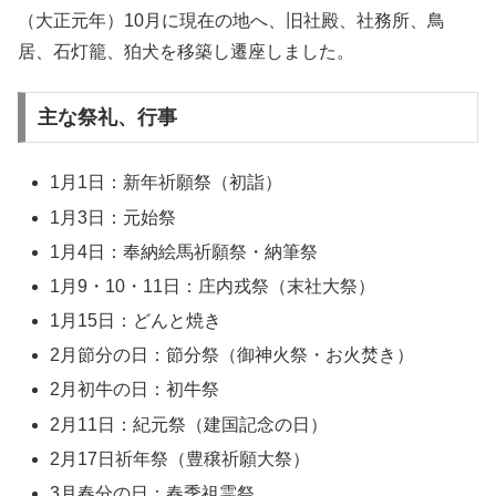
（大正元年）10月に現在の地へ、旧社殿、社務所、鳥
居、石灯籠、狛犬を移築し遷座しました。
主な祭礼、行事
1月1日：新年祈願祭（初詣）
1月3日：元始祭
1月4日：奉納絵馬祈願祭・納筆祭
1月9・10・11日：庄内戎祭（末社大祭）
1月15日：どんと焼き
2月節分の日：節分祭（御神火祭・お火焚き）
2月初牛の日：初牛祭
2月11日：紀元祭（建国記念の日）
2月17日祈年祭（豊穣祈願大祭）
3月春分の日：春季祖霊祭