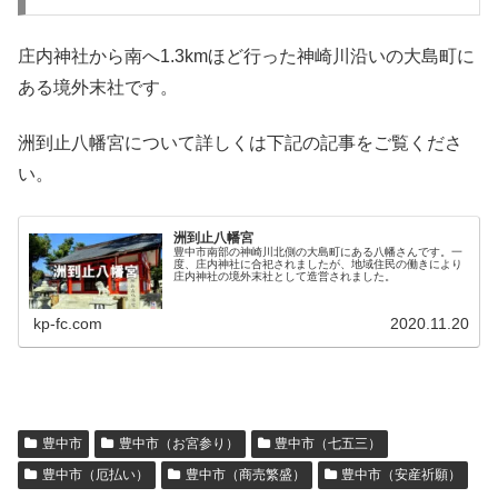
庄内神社から南へ1.3kmほど行った神崎川沿いの大島町に
ある境外末社です。
洲到止八幡宮について詳しくは下記の記事をご覧くださ
い。
洲到止八幡宮
豊中市南部の神崎川北側の大島町にある八幡さんです。一
度、庄内神社に合祀されましたが、地域住民の働きにより
庄内神社の境外末社として造営されました。
kp-fc.com
2020.11.20
豊中市
豊中市（お宮参り）
豊中市（七五三）
豊中市（厄払い）
豊中市（商売繁盛）
豊中市（安産祈願）