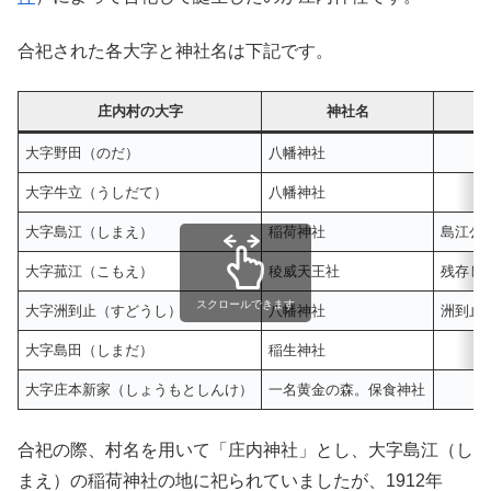
合祀された各大字と神社名は下記です。
庄内村の大字
神社名
大字野田（のだ）
八幡神社
大字牛立（うしだて）
八幡神社
大字島江（しまえ）
稲荷神社
島江公
大字菰江（こもえ）
稜威天王社
残存し
スクロールできます
大字洲到止（すどうし）
八幡神社
洲到止
大字島田（しまだ）
稲生神社
大字庄本新家（しょうもとしんけ）
一名黄金の森。保食神社
合祀の際、村名を用いて「庄内神社」とし、大字島江（し
まえ）の稲荷神社の地に祀られていましたが、1912年