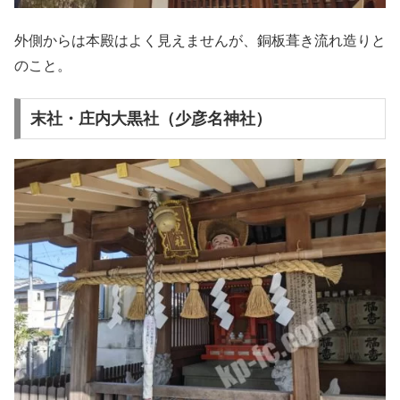
外側からは本殿はよく見えませんが、銅板葺き流れ造りと
のこと。
末社・庄内大黒社（少彦名神社）