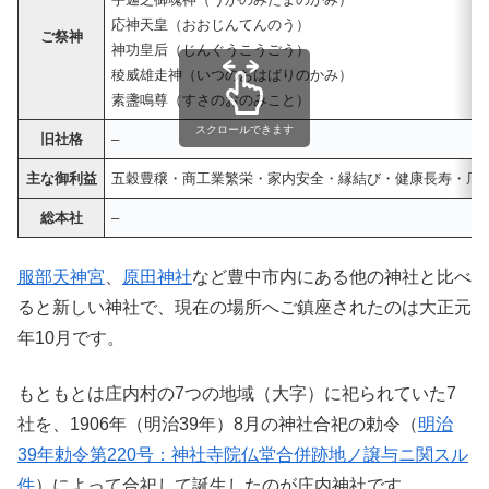
応神天皇（おおじんてんのう）
ご祭神
神功皇后（じんぐうこうごう）
稜威雄走神（いつのおはばりのかみ）
素盞鳴尊（すさのおのみこと）
スクロールできます
旧社格
–
主な御利益
五穀豊穣・商工業繁栄・家内安全・縁結び・健康長寿・厄
総本社
–
服部天神宮
、
原田神社
など豊中市内にある他の神社と比べ
ると新しい神社で、現在の場所へご鎮座されたのは大正元
年10月です。
もともとは庄内村の7つの地域（大字）に祀られていた7
社を、1906年（明治39年）8月の神社合祀の勅令（
明治
39年勅令第220号：神社寺院仏堂合併跡地ノ譲与ニ関スル
件
）によって合祀して誕生したのが庄内神社です。