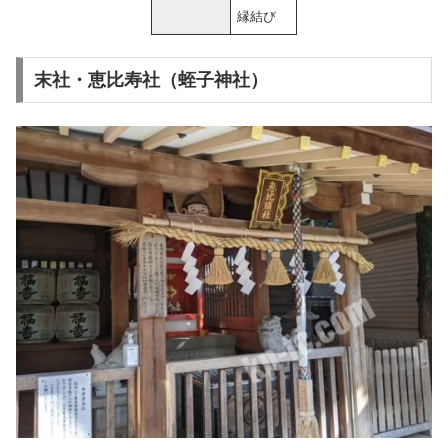
縁結び
末社・恵比寿社（蛭子神社）