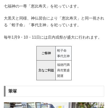
七福神の一尊「恵比寿天」を祀っています。
大黒天と同様、神仏習合により「恵比寿天」と同一視され
る「蛭子命」「事代主神」を祀っています。
毎年1月9・10・11日には庄内戎祭が盛大に行われます。
蛭子命
ご祭神
事代主神
福徳円満
主なご利益
商売繁盛
開運
筆塚