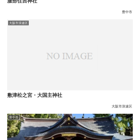
服部住吉神社
豊中市
大阪市浪速区
敷津松之宮・大国主神社
大阪市浪速区
豊中市