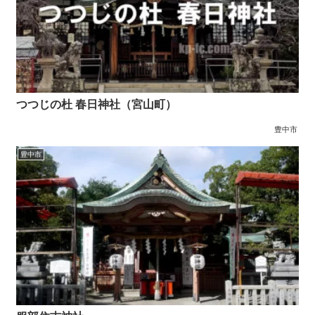
つつじの杜 春日神社（宮山町）
豊中市
豊中市