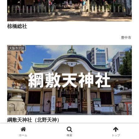
椋橋総社
豊中市
大阪市北区
綱敷天神社（北野天神）
大阪市北区
ホーム
検索
トップ